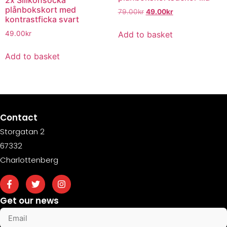
plånbokskort med
79.00
kr
49.00
kr
kontrastficka svart
Add to basket
49.00
kr
Add to basket
Contact
Storgatan 2
67332
Charlottenberg
Get our news