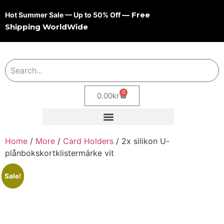
— Free
Hot Summer Sale — Up to 50% Off
Shipping WorldWide
0
0.00
kr
Home
/
More
/
Card Holders
/ 2x silikon U-
plånbokskortklistermärke vit
Sale!