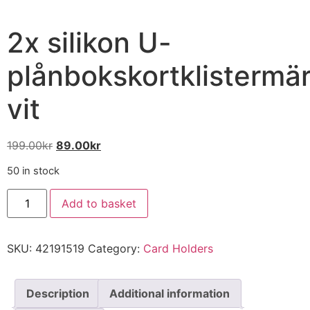
2x silikon U-
plånbokskortklistermä
vit
199.00
kr
89.00
kr
50 in stock
Add to basket
SKU:
42191519
Category:
Card Holders
Description
Additional information