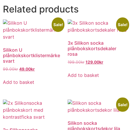
Related products
Sale!
Sale!
3x Silikon socka
plånbokskortsdekaler
Silikon U
rosa
plånbokskortklistermärke
svart
199.00
kr
129.00
kr
99.00
kr
49.00
kr
Add to basket
Add to basket
Sale!
Silikon socka
plånbokskortsdekor lila
2x Silikonsocka