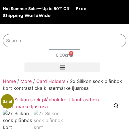
— Free
Hot Summer Sale — Up to 50% Off
Shipping WorldWide
0
0.00
kr
Home
/
More
/
Card Holders
/ 2x Silikon sock plånbok
kort kontrastficka klistermärke ljusrosa
Sale!