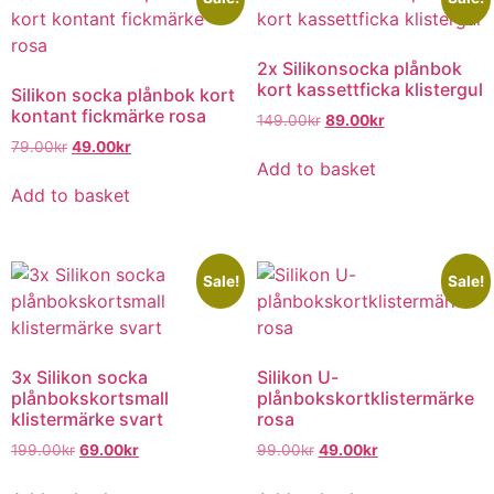
2x Silikonsocka plånbok
kort kassettficka klistergul
Silikon socka plånbok kort
kontant fickmärke rosa
149.00
kr
89.00
kr
79.00
kr
49.00
kr
Add to basket
Add to basket
Sale!
Sale!
3x Silikon socka
Silikon U-
plånbokskortsmall
plånbokskortklistermärke
klistermärke svart
rosa
199.00
kr
69.00
kr
99.00
kr
49.00
kr