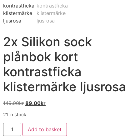
2x Silikon sock
plånbok kort
kontrastficka
klistermärke ljusrosa
149.00
kr
89.00
kr
21 in stock
Add to basket